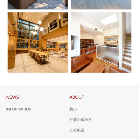
ULMUS LOUNGE
ろくまるテラス
次のゴルフ場を、ここから。
人と景色がつながる、ゴルフ
場の新しい居場所
NEWS
ABOUT
POKOベーグルカフェ
INFORMATION
想い
新宿調理師専門学校 学生
仕事の進め方
レストラン
会社概要
“饌”に込められた、食と向き合