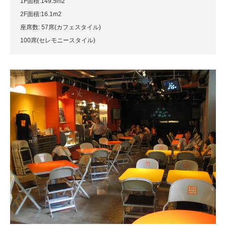
1F面積:149.5m2
2F面積:16.1m2
座席数: 57席(カフェスタイル)
100席(セレモニースタイル)