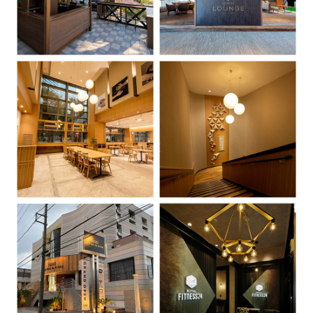
Crux小田原オフィス
星の交差点から生まれる、新
しい働き方。
ホワイトリング高機能化
改修 一期工事
デザインと施工の力で、木の
温もりと地域の未来をつな
ULMUS LOUNGE
ぐ。乃村工藝社 × DUOによる
ろくまるテラス
次のゴルフ場を、ここから。
ホワイトリング改修プロジェ
人と景色がつながる、ゴルフ
クト。
場の新しい居場所
新宿調理師専門学校階段
新宿調理師専門学校 学生
ホール・共用部