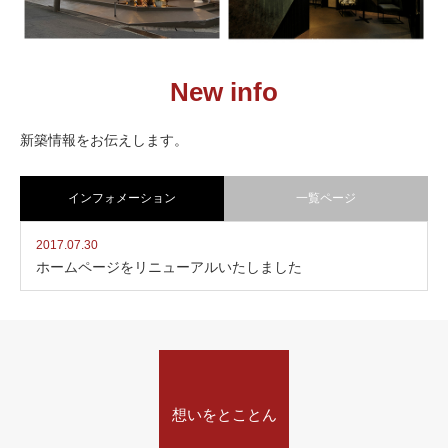
レストラン
階をつなぎ、意識をつなぐ。
“饌”に込められた、食と向き合
う学びの場。
New info
新築情報をお伝えします。
ROYAL FITNESS24
HOTEL SETTING THE
鍛える時間を、高揚感へ変え
インフォメーション
一覧ページ
SCENE
る空間。
“泊まる”を、もっと自由に楽し
2017.07.30
むホテル
ホームページをリニューアルいたしました
想いをとことん